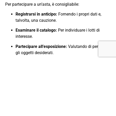
Per partecipare a un’asta, è consigliabile:
Registrarsi in anticipo:
Fornendo i propri dati e,
talvolta, una cauzione.
Esaminare il catalogo:
Per individuare i lotti di
interesse.
Partecipare all’esposizione:
Valutando di persona
gli oggetti desiderati.
Stabilire un budget:
Definendo il limite massimo di
spesa per evitare offerte impulsive.
Strategie per Vincere un’Asta
Alcune strategie utili includono:
Rimanere discreti:
Evitando di mostrare eccessivo
entusiasmo per non incentivare la concorrenza.
Essere pazienti:
Attendere il momento giusto per