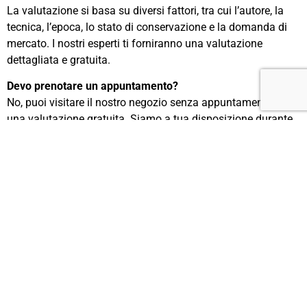
La valutazione si basa su diversi fattori, tra cui l’autore, la
tecnica, l’epoca, lo stato di conservazione e la domanda di
mercato. I nostri esperti ti forniranno una valutazione
dettagliata e gratuita.
Devo prenotare un appuntamento?
No, puoi visitare il nostro negozio senza appuntamento per
una valutazione gratuita. Siamo a tua disposizione durante
gli orari di apertura.
Quali documenti devo presentare per vendere un dipinto?
È sufficiente un documento di identità valido. Se possibile,
porta con te eventuali documenti di autenticità o
provenienza del dipinto, che possono aiutare nella
valutazione.
Accettate dipinti in qualsiasi condizione?
Sì, valutiamo dipinti in qualsiasi condizione, inclusi quelli
danneggiati o che necessitano di restauro. La condizione
dell’opera influisce sulla valutazione, ma non preclude